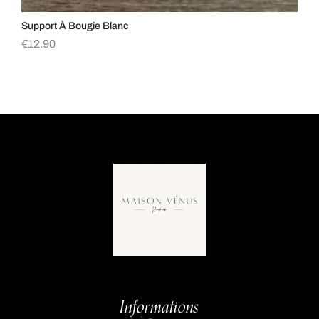
Support À Bougie Blanc
Su
€
12.90
€
1
Informations