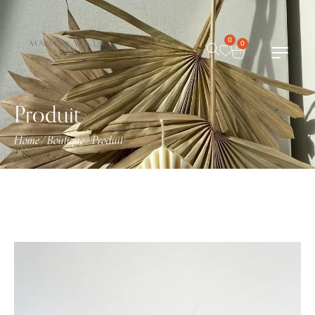
0
0
Produit
Home
Boutique
Produit
/
/