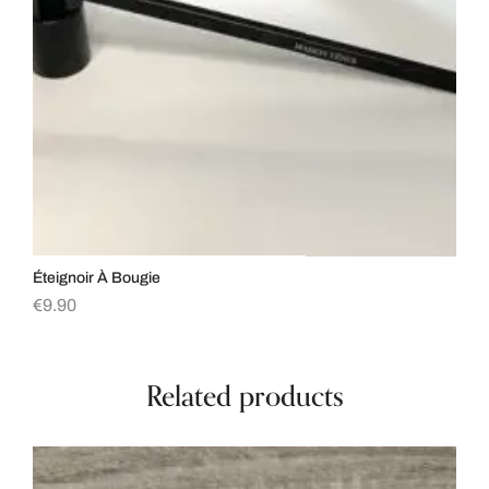
Éteignoir À Bougie
Al
€
9.90
€
1
Related products