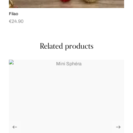
Filao
Su
€
24.90
€
9
Related products