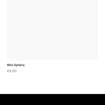
Mini Sphéra
Bu
€
9.90
€
1