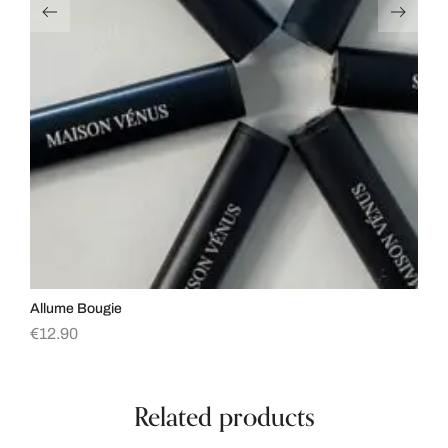
Allume Bougie
Sw
€
12.90
€
2
Related products