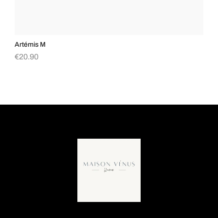
Artémis M
Bu
€
20.90
€
1