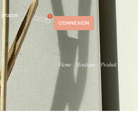
 propos
0
CONNEXION
Home
Boutique
Produit
/
/