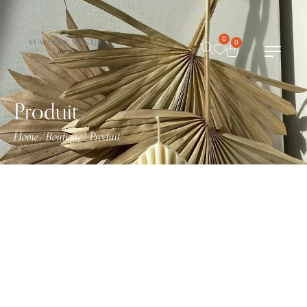
0
0
Produit
Home
Boutique
Produit
/
/