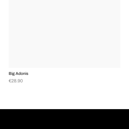
Big Adonis
Va
€
28.90
€
2