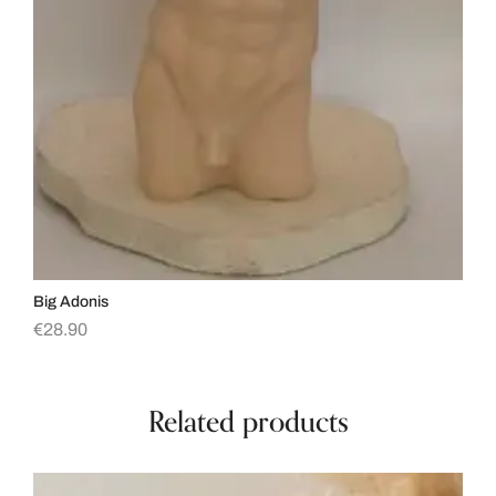
Big Adonis
Ar
€
28.90
€
1
Related products