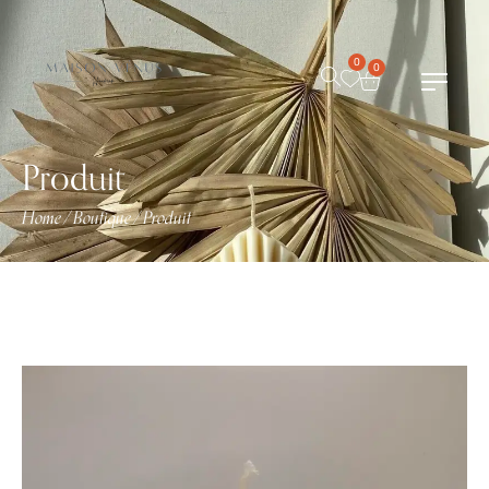
0
0
Produit
Home
Boutique
Produit
/
/