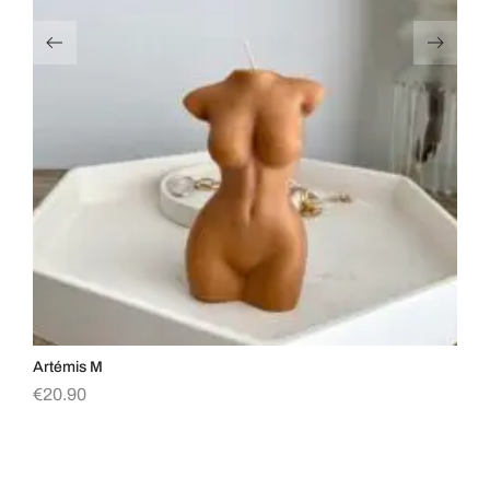
Artémis M
Bi
€
20.90
€
2